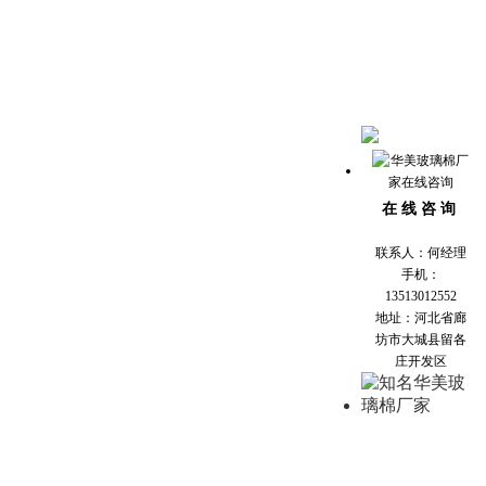
在 线 咨 询
联系人：何经理
手机：
13513012552
地址：河北省廊
坊市大城县留各
庄开发区