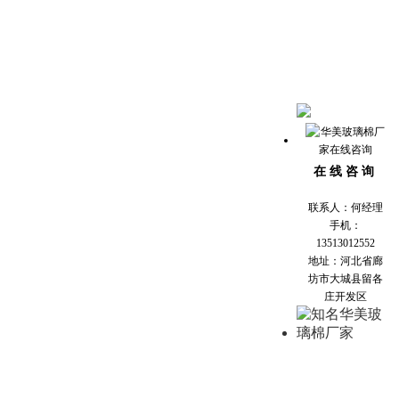
在 线 咨 询
联系人：何经理
手机：
13513012552
地址：河北省廊
坊市大城县留各
庄开发区