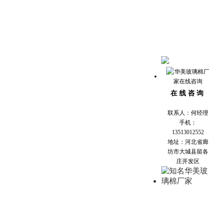
在 线 咨 询
联系人：何经理
手机：
13513012552
地址：河北省廊
坊市大城县留各
庄开发区